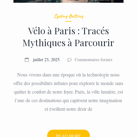
Cycling Betting
Vélo à Paris : Tracés
Mythiques à Parcourir
sur
juillet 23, 2025
Commentaires fermés
Vélo
à
Nous vivons dans une époque où la technologie nous
Paris
offre des possibilités infinies pour explorer le monde sans
:
quitter le confort de notre foyer. Paris, la ville lumière, est
Tracés
Mythiques
l’une de ces destinations qui captivent notre imagination
à
et éveillent notre désir de
Parcourir
VÉLO
READ MORE