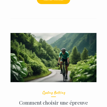
À
PARIS
:
TRACÉS
MYTHIQUES
À
PARCOURIR
Cycling Betting
Comment choisir une épreuve