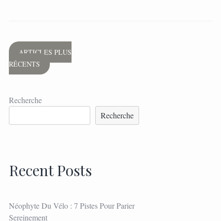
Navigation
ARTICLES PLUS
RÉCENTS
des
articles
Recherche
Recherche
Recent Posts
Néophyte Du Vélo : 7 Pistes Pour Parier
Sereinement