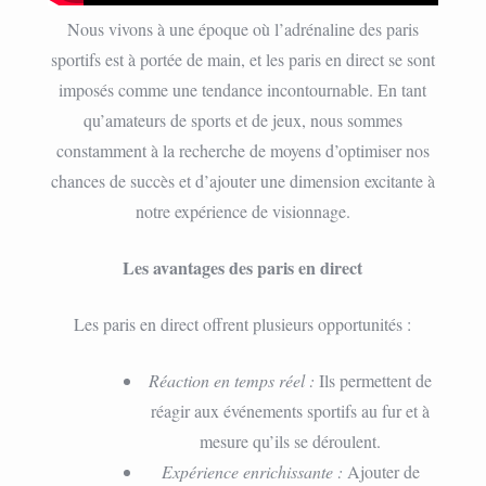
Nous vivons à une époque où l’adrénaline des paris
sportifs est à portée de main, et les paris en direct se sont
imposés comme une tendance incontournable. En tant
qu’amateurs de sports et de jeux, nous sommes
constamment à la recherche de moyens d’optimiser nos
chances de succès et d’ajouter une dimension excitante à
notre expérience de visionnage.
Les avantages des paris en direct
Les paris en direct offrent plusieurs opportunités :
Réaction en temps réel :
Ils permettent de
réagir aux événements sportifs au fur et à
mesure qu’ils se déroulent.
Expérience enrichissante :
Ajouter de