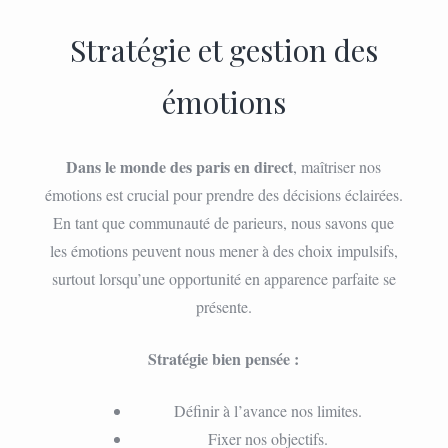
Stratégie et gestion des
émotions
Dans le monde des paris en direct
, maîtriser nos
émotions est crucial pour prendre des décisions éclairées.
En tant que communauté de parieurs, nous savons que
les émotions peuvent nous mener à des choix impulsifs,
surtout lorsqu’une opportunité en apparence parfaite se
présente.
Stratégie bien pensée :
Définir à l’avance nos limites.
Fixer nos objectifs.