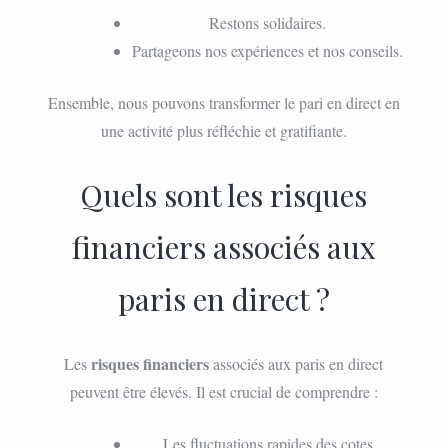
Restons solidaires.
Partageons nos expériences et nos conseils.
Ensemble, nous pouvons transformer le pari en direct en
une activité plus réfléchie et gratifiante.
Quels sont les risques
financiers associés aux
paris en direct ?
risques financiers
Les
associés aux paris en direct
peuvent être élevés. Il est crucial de comprendre :
Les fluctuations rapides des cotes