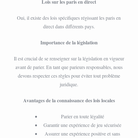
Lois sur les paris en direct
Oui, il existe des lois spécifiques régissant les paris en
direct dans différents pays.
Importance de la législation
Il est crucial de se renseigner sur la législation en vigueur
avant de parier. En tant que parieurs responsables, nous
devons respecter ces règles pour éviter tout problème
juridique.
Avantages de la connaissance des lois locales
Parier en toute légalité
Garantir une expérience de jeu sécurisée
Assurer une expérience positive et sans