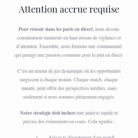
Attention accrue requise
Pour réussir dans les paris en direct
, nous devons
constamment maintenir un haut niveau de vigilance et
d’attention. Ensemble, nous formons une communauté
qui partage une passion commune pour le pari en direct.
C’est un terrain de jeu dynamique où les opportunités
surgissent à chaque instant. Chaque match, chaque
minute, peut offrir des perspectives inédites, mais
seulement si nous sommes pleinement engagés.
Notre stratégie doit inclure
une analyse rapide et
précise des événements en cours. Cela signifie :
Suivre le déroulement d’un match.