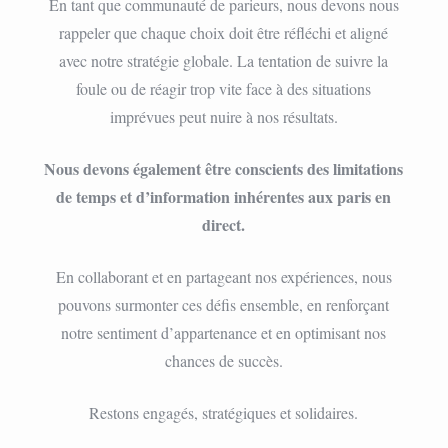
En tant que communauté de parieurs, nous devons nous
rappeler que chaque choix doit être réfléchi et aligné
avec notre stratégie globale. La tentation de suivre la
foule ou de réagir trop vite face à des situations
imprévues peut nuire à nos résultats.
Nous devons également être conscients des limitations
de temps et d’information inhérentes aux paris en
direct.
En collaborant et en partageant nos expériences, nous
pouvons surmonter ces défis ensemble, en renforçant
notre sentiment d’appartenance et en optimisant nos
chances de succès.
Restons engagés, stratégiques et solidaires.