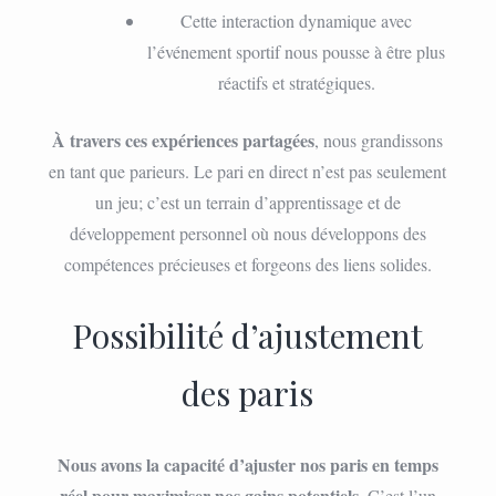
Cette interaction dynamique avec
l’événement sportif nous pousse à être plus
réactifs et stratégiques.
À travers ces expériences partagées
, nous grandissons
en tant que parieurs. Le pari en direct n’est pas seulement
un jeu; c’est un terrain d’apprentissage et de
développement personnel où nous développons des
compétences précieuses et forgeons des liens solides.
Possibilité d’ajustement
des paris
Nous avons la capacité d’ajuster nos paris en temps
réel pour maximiser nos gains potentiels.
C’est l’un