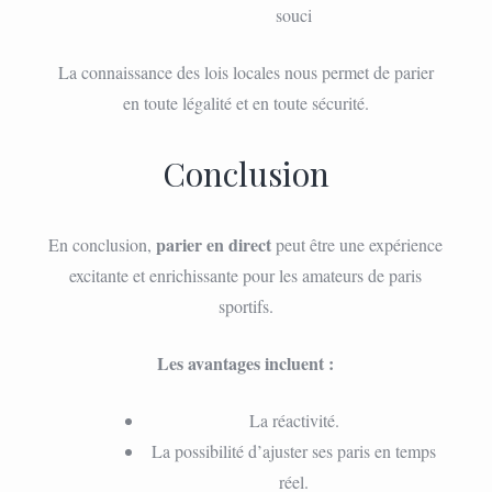
souci
La connaissance des lois locales nous permet de parier
en toute légalité et en toute sécurité.
Conclusion
parier en direct
En conclusion,
peut être une expérience
excitante et enrichissante pour les amateurs de paris
sportifs.
Les avantages incluent :
La réactivité.
La possibilité d’ajuster ses paris en temps
réel.