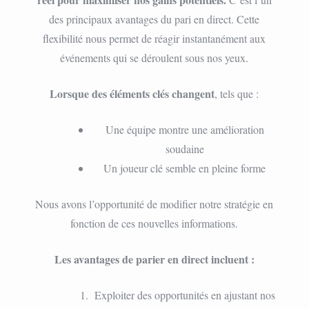
des principaux avantages du pari en direct. Cette
flexibilité nous permet de réagir instantanément aux
événements qui se déroulent sous nos yeux.
Lorsque des éléments clés changent
, tels que :
Une équipe montre une amélioration
soudaine
Un joueur clé semble en pleine forme
Nous avons l’opportunité de modifier notre stratégie en
fonction de ces nouvelles informations.
Les avantages de parier en direct incluent :
Exploiter des opportunités en ajustant nos