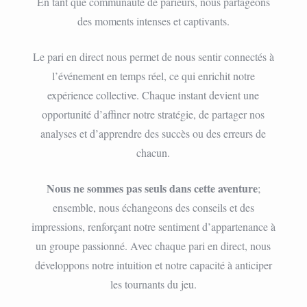
En tant que communauté de parieurs, nous partageons
des moments intenses et captivants.
Le pari en direct nous permet de nous sentir connectés à
l’événement en temps réel, ce qui enrichit notre
expérience collective. Chaque instant devient une
opportunité d’affiner notre stratégie, de partager nos
analyses et d’apprendre des succès ou des erreurs de
chacun.
Nous ne sommes pas seuls dans cette aventure
;
ensemble, nous échangeons des conseils et des
impressions, renforçant notre sentiment d’appartenance à
un groupe passionné. Avec chaque pari en direct, nous
développons notre intuition et notre capacité à anticiper
les tournants du jeu.