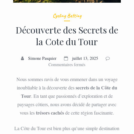
Cycling Betting
Découverte des Secrets de
la Cote du Tour
Simone Pasquier
juillet 13, 2025
sur
Commentaires fermés
Découverte
des
Nous sommes ravis de vous emmener dans un voyage
Secrets
secrets de la Côte du
inoubliable à la découverte des
de
Tour
. En tant que passionnés d’exploration et de
la
Cote
paysages côtiers, nous avons décidé de partager avec
du
trésors cachés
vous les
de cette région fascinante.
Tour
La Côte du Tour est bien plus qu’une simple destination