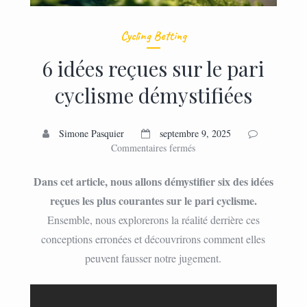
Cycling Betting
6 idées reçues sur le pari
cyclisme démystifiées
Simone Pasquier
septembre 9, 2025
sur
Commentaires fermés
6
idées
Dans cet article, nous allons démystifier six des idées
reçues
reçues les plus courantes sur le pari cyclisme.
sur
Ensemble, nous explorerons la réalité derrière ces
le
pari
conceptions erronées et découvrirons comment elles
cyclisme
peuvent fausser notre jugement.
démystifiées