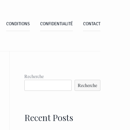
CONDITIONS
CONFIDENTIALITÉ
CONTACT
Recherche
Recherche
Recent Posts