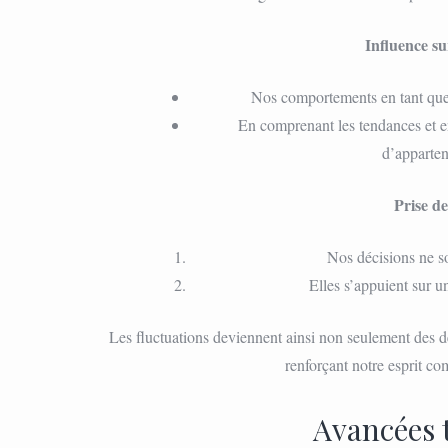
Influence s
Nos comportements en tant que p
En comprenant les tendances et en
d’apparten
Prise de
Nos décisions ne so
Elles s’appuient sur un
Les fluctuations deviennent ainsi non seulement des d
renforçant notre esprit c
Avancées 