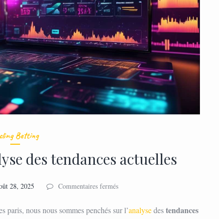
cling Betting
lyse des tendances actuelles
sur
oût 28, 2025
Commentaires fermés
Stratégie
de
tendances
s paris, nous nous sommes penchés sur l’
analyse
des
pari