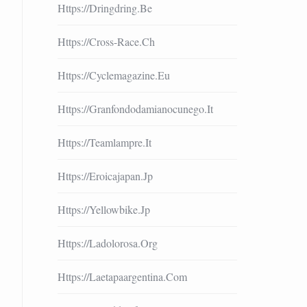
Https://dringdring.be
Https://cross-Race.ch
Https://cyclemagazine.eu
Https://granfondodamianocunego.it
Https://teamlampre.it
Https://eroicajapan.jp
Https://yellowbike.jp
Https://ladolorosa.org
Https://laetapaargentina.com