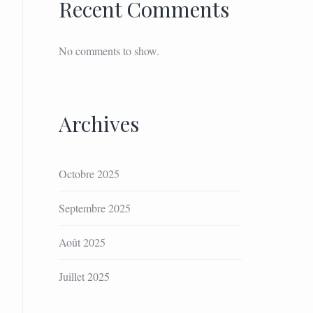
Recent Comments
No comments to show.
Archives
Octobre 2025
Septembre 2025
Août 2025
Juillet 2025