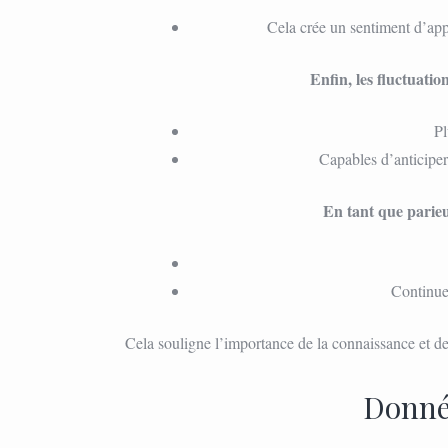
Cela crée un sentiment d’app
Enfin, les fluctuatio
Pl
Capables d’anticiper
En tant que parie
Continue
Cela souligne l’importance de la connaissance et de
Donné