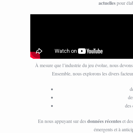
actuelles
pour élab
À mesure que l’industrie du jeu évolue, nous devon
Ensemble, nous explorons les divers facteurs 
d
de
des 
données récentes
En nous appuyant sur des
et des
émergents et à antic