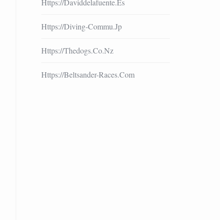
Https://daviddelafuente.es
Https://diving-Commu.jp
Https://thedogs.co.nz
Https://beltsander-Races.com