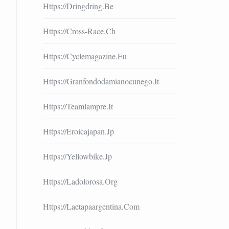
Https://dringdring.be
Https://cross-Race.ch
Https://cyclemagazine.eu
Https://granfondodamianocunego.it
Https://teamlampre.it
Https://eroicajapan.jp
Https://yellowbike.jp
Https://ladolorosa.org
Https://laetapaargentina.com