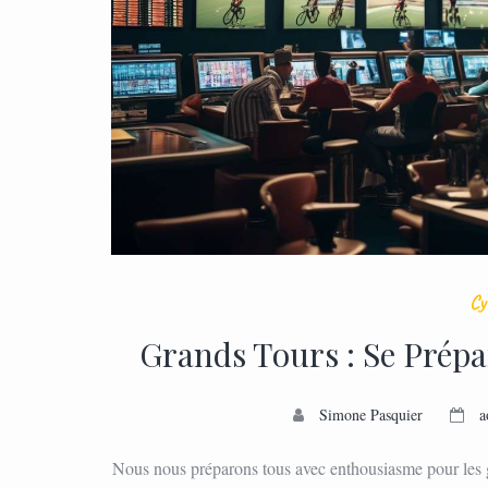
Cy
Grands Tours : Se Prép
Simone Pasquier
a
Nous nous préparons tous avec enthousiasme pour les g