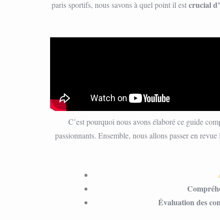
crucial d’
paris sportifs, nous savons à quel point il est
C’est pourquoi nous avons élaboré ce guide com
passionnants. Ensemble, nous allons passer en revue 
Compréhe
Évaluation des con