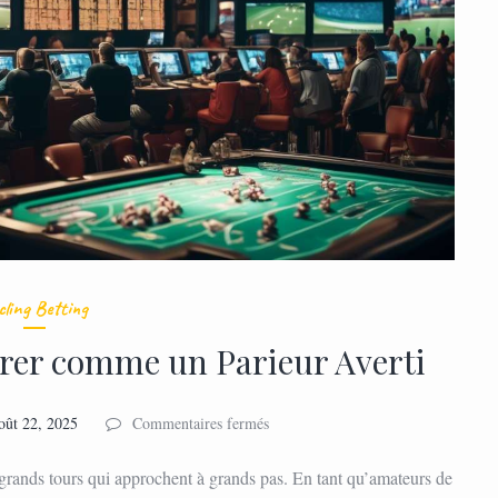
cling Betting
arer comme un Parieur Averti
sur
oût 22, 2025
Commentaires fermés
Grands
Tours
rands tours qui approchent à grands pas. En tant qu’amateurs de
: