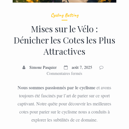
Cycling Betting
Mises sur le Vélo :
Dénicher les Cotes les Plus
Attractives
Simone Pasquier
août 7, 2025
sur
Commentaires fermés
Mises
sur
Nous sommes passionnés par le cyclisme
et avons
le
toujours été fascinés par l’art de parier sur ce sport
Vélo
captivant. Notre quête pour découvrir les meilleures
:
Dénicher
cotes pour parier sur le cyclisme nous a conduits à
les
explorer les subtilités de ce domaine.
Cotes
les